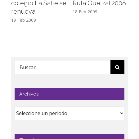
colegio La Salle se
Ruta Quetzal 2008
E
renueva
T
18 Feb 2009
19 Feb 2009
17
Buscar:
Archivos