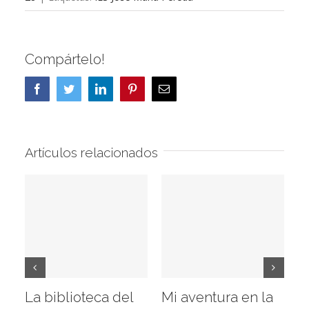
Compártelo!
Facebook
Twitter
LinkedIn
Pinterest
Correo
electrónico
Artículos relacionados
La biblioteca del
Mi aventura en la
Vi