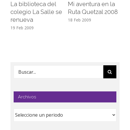
La biblioteca del
Mi aventura en la
Vi
colegio La Salle se
Ruta Quetzal 2008
E
renueva
T
18 Feb 2009
19 Feb 2009
17
Buscar:
Archivos