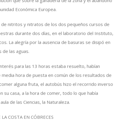
lución que sobre la ganadería de la zona y el abandono
omunidad Económica Europea.
d de nitritos y nitratos de los dos pequeños cursos de
tras durante dos días, en el laboratorio del Instituto,
os. La alegría por la ausencia de basuras se disipó en
s de las aguas.
nterés para las 13 horas estaba resuelto, habían
 media hora de puesta en común de los resultados de
omer alguna fruta, el autobús hizo el recorrido inverso
n su casa, a la hora de comer, todo lo que había
aula de las Ciencias, la Naturaleza.
E LA COSTA EN CÓBRECES