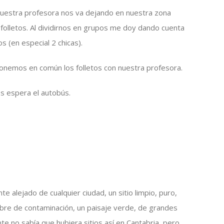
uestra profesora nos va dejando en nuestra zona
olletos. Al dividirnos en grupos me doy dando cuenta
s (en especial 2 chicas).
onemos en común los folletos con nuestra profesora.
s espera el autobús.
 alejado de cualquier ciudad, un sitio limpio, puro,
ibre de contaminación, un paisaje verde, de grandes
te no sabía que hubiera sitios así en Cantabria, pero