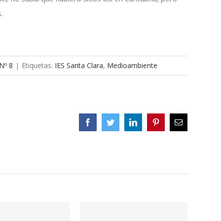
.
 Nº 8
|
Etiquetas:
IES Santa Clara
,
Medioambiente
Facebook
Twitter
LinkedIn
Pinterest
Correo
electrónico