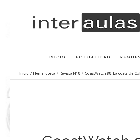
Saltar
al
contenido
INICIO
ACTUALIDAD
PEQUE
Inicio
/
Hemeroteca
/
Revista Nº 8
/
CoastWatch 98: La costa de C