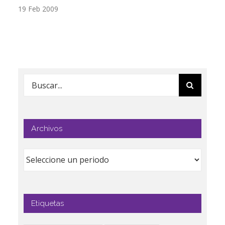
19 Feb 2009
17
Buscar:
Archivos
Etiquetas