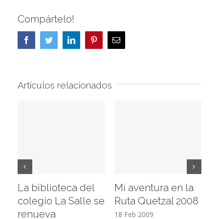
Compártelo!
Facebook
Twitter
LinkedIn
Pinterest
Correo
electrónico
Artículos relacionados
La biblioteca del
Mi aventura en la
Vi
colegio La Salle se
Ruta Quetzal 2008
E
renueva
T
18 Feb 2009