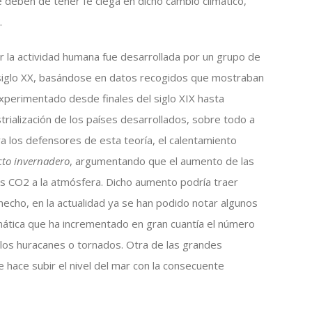
 deben de tener fe ciega en dicho cambio climático,
.
or la actividad humana fue desarrollada por un grupo de
el siglo XX, basándose en datos recogidos que mostraban
perimentado desde finales del siglo XIX hasta
strialización de los países desarrollados, sobre todo a
ra los defensores de esta teoría, el calentamiento
cto invernadero
, argumentando que el aumento de las
s CO2 a la atmósfera. Dicho aumento podría traer
hecho, en la actualidad ya se han podido notar algunos
imática que ha incrementado en gran cuantía el número
los huracanes o tornados. Otra de las grandes
e hace subir el nivel del mar con la consecuente