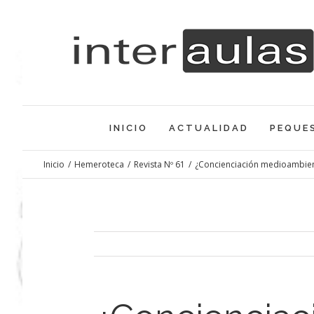
Saltar
al
contenido
INICIO
ACTUALIDAD
PEQUE
Inicio
/
Hemeroteca
/
Revista Nº 61
/
¿Concienciación medioambien