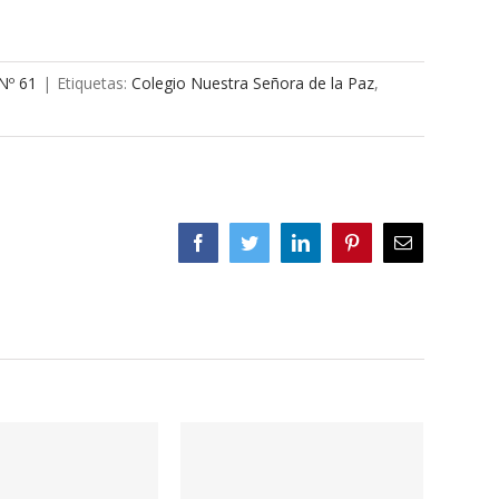
Nº 61
|
Etiquetas:
Colegio Nuestra Señora de la Paz
,
Facebook
Twitter
LinkedIn
Pinterest
Correo
electrónico