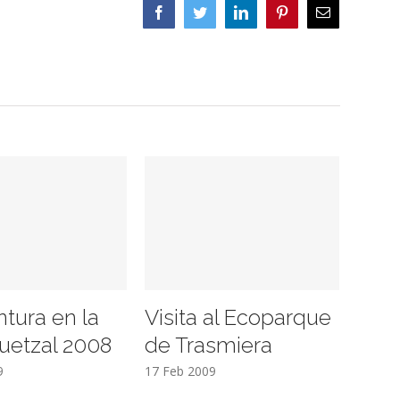
Facebook
Twitter
LinkedIn
Pinterest
Correo
electrónico
ntura en la
Visita al Ecoparque
uetzal 2008
de Trasmiera
9
17 Feb 2009