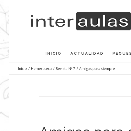
Saltar
al
contenido
INICIO
ACTUALIDAD
PEQUE
Inicio
/
Hemeroteca
/
Revista Nº 7
/
Amigas para siempre