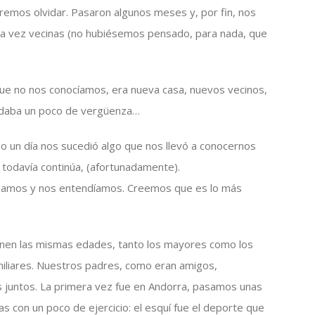
emos olvidar. Pasaron algunos meses y, por fin, nos
era vez vecinas (no hubiésemos pensado, para nada, que
 que no nos conocíamos, era nueva casa, nuevos vecinos,
s daba un poco de vergüenza…
o un día nos sucedió algo que nos llevó a conocernos
todavía continúa, (afortunadamente).
bamos y nos entendíamos. Creemos que es lo más
enen las mismas edades, tanto los mayores como los
iliares. Nuestros padres, como eran amigos,
 juntos. La primera vez fue en Andorra, pasamos unas
s con un poco de ejercicio: el esquí fue el deporte que