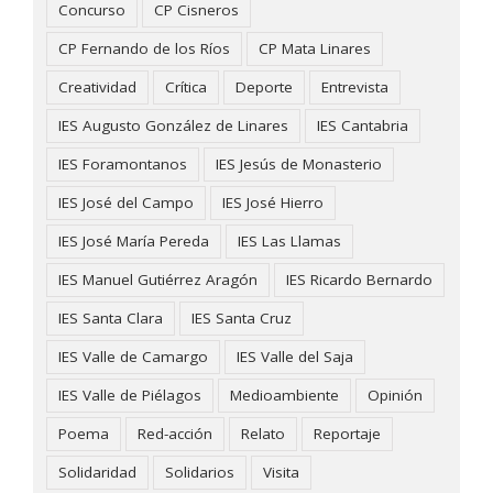
Concurso
CP Cisneros
CP Fernando de los Ríos
CP Mata Linares
Creatividad
Crítica
Deporte
Entrevista
IES Augusto González de Linares
IES Cantabria
IES Foramontanos
IES Jesús de Monasterio
IES José del Campo
IES José Hierro
IES José María Pereda
IES Las Llamas
IES Manuel Gutiérrez Aragón
IES Ricardo Bernardo
IES Santa Clara
IES Santa Cruz
IES Valle de Camargo
IES Valle del Saja
IES Valle de Piélagos
Medioambiente
Opinión
Poema
Red-acción
Relato
Reportaje
Solidaridad
Solidarios
Visita