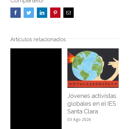
Compártelo!
Facebook
Twitter
LinkedIn
Pinterest
Correo
electrónico
Artículos relacionados
Jóvenes activistas
T
globales en el IES
g
Santa Clara
C
I
03 Ago 2026
31