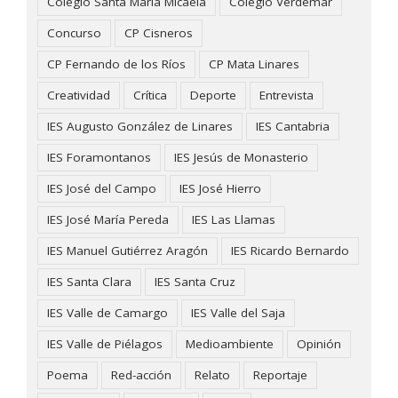
Colegio Santa María Micaela
Colegio Verdemar
Concurso
CP Cisneros
CP Fernando de los Ríos
CP Mata Linares
Creatividad
Crítica
Deporte
Entrevista
IES Augusto González de Linares
IES Cantabria
IES Foramontanos
IES Jesús de Monasterio
IES José del Campo
IES José Hierro
IES José María Pereda
IES Las Llamas
IES Manuel Gutiérrez Aragón
IES Ricardo Bernardo
IES Santa Clara
IES Santa Cruz
IES Valle de Camargo
IES Valle del Saja
IES Valle de Piélagos
Medioambiente
Opinión
Poema
Red-acción
Relato
Reportaje