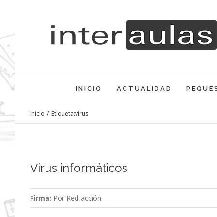
Saltar
al
contenido
INICIO
ACTUALIDAD
PEQUE
Inicio
/
Etiqueta:
virus
Virus informáticos
Firma:
Por Red-acción.