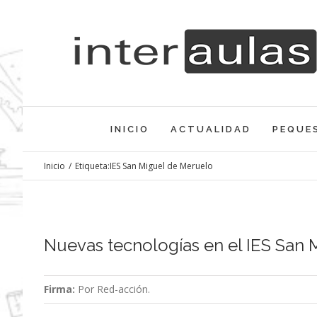
Saltar
al
contenido
INICIO
ACTUALIDAD
PEQUE
Inicio
/
Etiqueta:
IES San Miguel de Meruelo
Nuevas tecnologías en el IES San
Firma:
Por Red-acción.