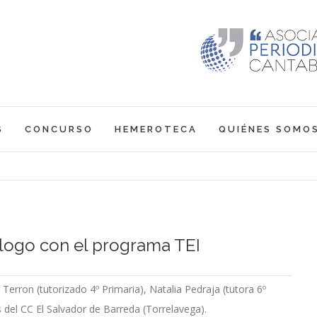
S
CONCURSO
HEMEROTECA
QUIÉNES SOMO
iálogo con el programa TEI
 Terron (tutorizado 4º Primaria), Natalia Pedraja (tutora 6º
s del CC El Salvador de Barreda (Torrelavega).