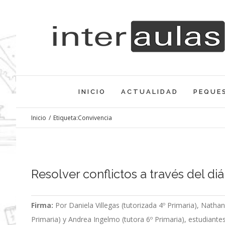
Saltar
al
contenido
INICIO
ACTUALIDAD
PEQUE
Inicio
/
Etiqueta:
Convivencia
Resolver conflictos a través del d
Firma:
Por Daniela Villegas (tutorizada 4º Primaria), Nathan
Primaria) y Andrea Ingelmo (tutora 6º Primaria), estudiante