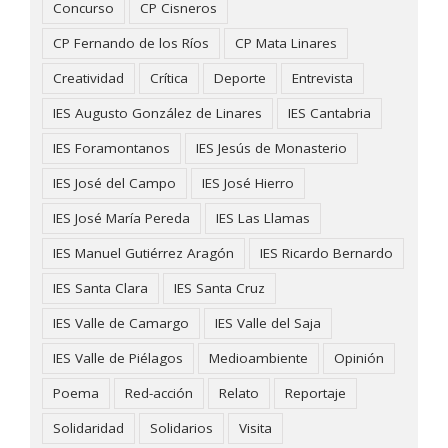
Concurso
CP Cisneros
CP Fernando de los Ríos
CP Mata Linares
Creatividad
Crítica
Deporte
Entrevista
IES Augusto González de Linares
IES Cantabria
IES Foramontanos
IES Jesús de Monasterio
IES José del Campo
IES José Hierro
IES José María Pereda
IES Las Llamas
IES Manuel Gutiérrez Aragón
IES Ricardo Bernardo
IES Santa Clara
IES Santa Cruz
IES Valle de Camargo
IES Valle del Saja
IES Valle de Piélagos
Medioambiente
Opinión
Poema
Red-acción
Relato
Reportaje
Solidaridad
Solidarios
Visita