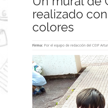
Un mural de 
realizado co
colores
Firma:
Por el equipo de redacción del CEIP Artu
Ver
imagen
más
grande