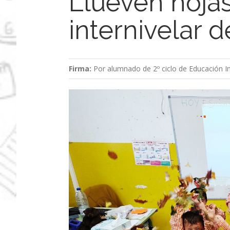
Llueven hojas 
internivelar 
Firma:
Por alumnado de 2º ciclo de Educación In
Ver
imagen
más
grande