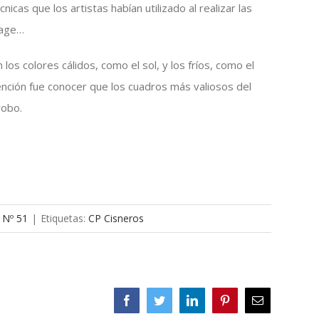
nicas que los artistas habían utilizado al realizar las
lage…
s colores cálidos, como el sol, y los fríos, como el
ención fue conocer que los cuadros más valiosos del
irrobo.
 Nº 51
|
Etiquetas:
CP Cisneros
Facebook
Twitter
LinkedIn
Pinterest
Correo
electrónico