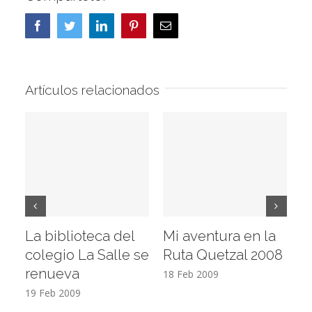
Facebook
Twitter
LinkedIn
Pinterest
Correo
electrónico
Artículos relacionados
La biblioteca del
Mi aventura en la
Vi
colegio La Salle se
Ruta Quetzal 2008
E
renueva
T
18 Feb 2009
19 Feb 2009
17