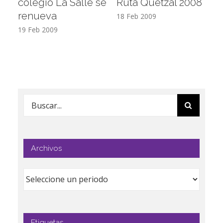
colegio La Salle se
Ruta Quetzal 2008
E
renueva
T
18 Feb 2009
19 Feb 2009
17
Buscar:
Archivos
Etiquetas