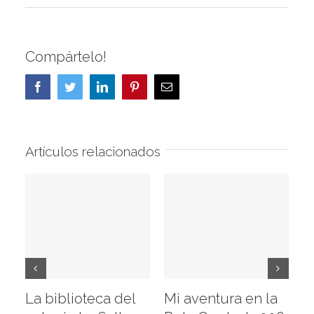
Compártelo!
Facebook
Twitter
LinkedIn
Pinterest
Correo
electrónico
Artículos relacionados
La biblioteca del
Mi aventura en la
Vi