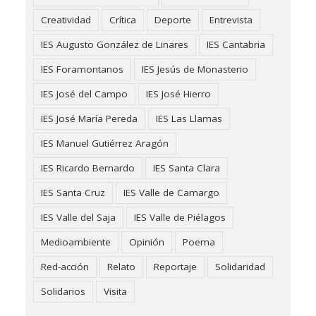
Creatividad
Crítica
Deporte
Entrevista
IES Augusto González de Linares
IES Cantabria
IES Foramontanos
IES Jesús de Monasterio
IES José del Campo
IES José Hierro
IES José María Pereda
IES Las Llamas
IES Manuel Gutiérrez Aragón
IES Ricardo Bernardo
IES Santa Clara
IES Santa Cruz
IES Valle de Camargo
IES Valle del Saja
IES Valle de Piélagos
Medioambiente
Opinión
Poema
Red-acción
Relato
Reportaje
Solidaridad
Solidarios
Visita