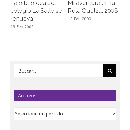
La biblioteca del
Mi aventura en la
Vi
colegio La Salle se
Ruta Quetzal 2008
E
renueva
T
18 Feb 2009
19 Feb 2009
17
Buscar:
Archivos