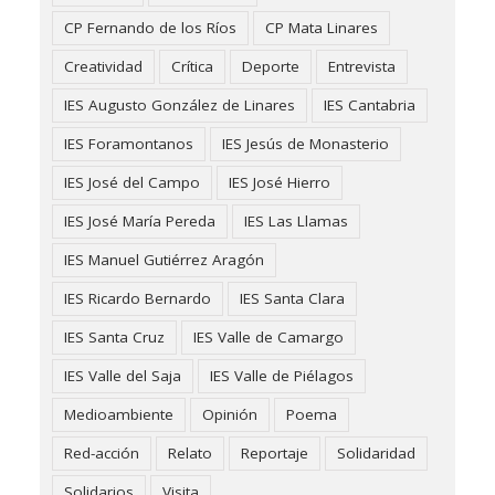
CP Fernando de los Ríos
CP Mata Linares
Creatividad
Crítica
Deporte
Entrevista
IES Augusto González de Linares
IES Cantabria
IES Foramontanos
IES Jesús de Monasterio
IES José del Campo
IES José Hierro
IES José María Pereda
IES Las Llamas
IES Manuel Gutiérrez Aragón
IES Ricardo Bernardo
IES Santa Clara
IES Santa Cruz
IES Valle de Camargo
IES Valle del Saja
IES Valle de Piélagos
Medioambiente
Opinión
Poema
Red-acción
Relato
Reportaje
Solidaridad
Solidarios
Visita