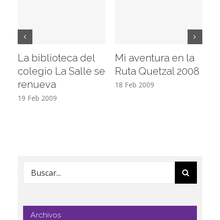
La biblioteca del
Mi aventura en la
Vi
colegio La Salle se
Ruta Quetzal 2008
E
renueva
T
18 Feb 2009
19 Feb 2009
17
Buscar:
Archivos