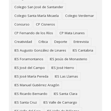
Colegio San José de Santander
Colegio Santa María Micaela
Colegio Verdemar
Concurso
CP Cisneros
CP Fernando de los Ríos
CP Mata Linares
Creatividad
Crítica
Deporte
Entrevista
IES Augusto González de Linares
IES Cantabria
IES Foramontanos
IES Jesús de Monasterio
IES José del Campo
IES José Hierro
IES José María Pereda
IES Las Llamas
IES Manuel Gutiérrez Aragón
IES Ricardo Bernardo
IES Santa Clara
IES Santa Cruz
IES Valle de Camargo
IES Valle del Saja
IES Valle de Piélagos