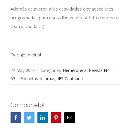
Además acudieron a las actividades extraescolares
programadas para esos días en el instituto (concierto,
teatro, charlas…).
Trabajo original
24 May 2007
|
Categorías:
Hemeroteca
,
Revista Nº
67
|
Etiquetas:
Idiomas
,
IES Cantabria
Compártelo!
Facebook
Twitter
LinkedIn
Pinterest
Correo
electrónico