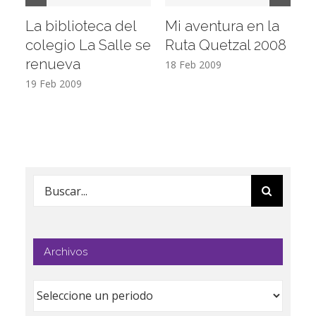
La biblioteca del
Mi aventura en la
Vi
colegio La Salle se
Ruta Quetzal 2008
E
renueva
T
18 Feb 2009
19 Feb 2009
17
Buscar:
Archivos