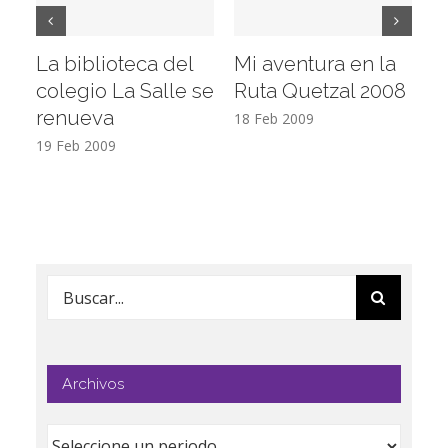
La biblioteca del
Mi aventura en la
Vi
colegio La Salle se
Ruta Quetzal 2008
E
renueva
T
18 Feb 2009
19 Feb 2009
17
Buscar:
Archivos