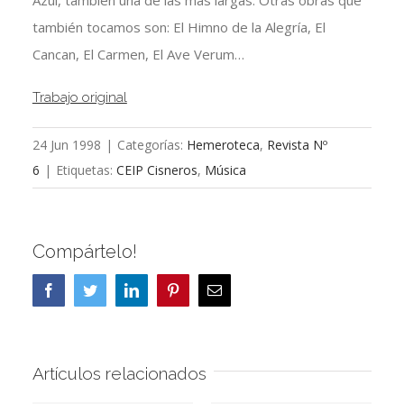
Azul, también una de las más largas. Otras obras que
también tocamos son: El Himno de la Alegría, El
Cancan, El Carmen, El Ave Verum…
Trabajo original
24 Jun 1998
|
Categorías:
Hemeroteca
,
Revista Nº
6
|
Etiquetas:
CEIP Cisneros
,
Música
Compártelo!
Facebook
Twitter
LinkedIn
Pinterest
Correo
electrónico
Artículos relacionados