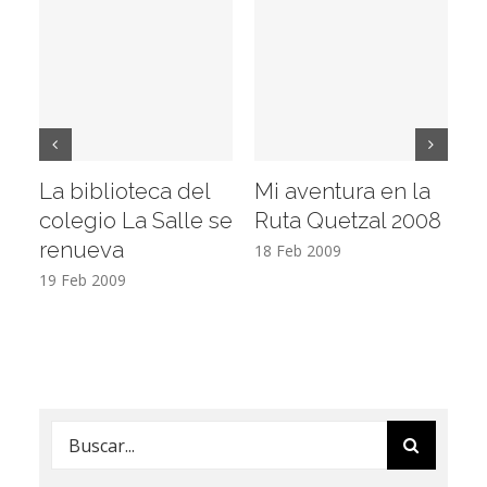
La biblioteca del
Mi aventura en la
Vi
colegio La Salle se
Ruta Quetzal 2008
E
renueva
T
18 Feb 2009
19 Feb 2009
17
Buscar: