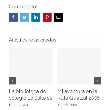
Compártelo!
Facebook
Twitter
LinkedIn
Pinterest
Correo
electrónico
Artículos relacionados
La biblioteca del
Mi aventura en la
Vi
colegio La Salle se
Ruta Quetzal 2008
E
renueva
T
18 Feb 2009