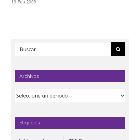
19 Feb 2009
17
Buscar:
Archivos
Etiquetas