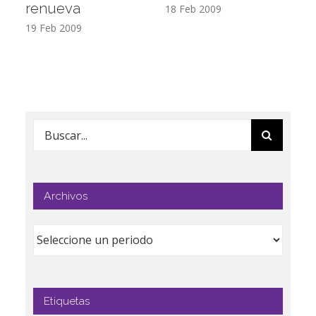
renueva
T
18 Feb 2009
19 Feb 2009
17
Buscar:
Archivos
Etiquetas