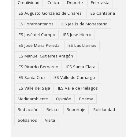
Creatividad
Crítica
Deporte
Entrevista
IES Augusto González de Linares
IES Cantabria
IES Foramontanos
IES Jesús de Monasterio
IES José del Campo
IES José Hierro
IES José María Pereda
IES Las Llamas
IES Manuel Gutiérrez Aragón
IES Ricardo Bernardo
IES Santa Clara
IES Santa Cruz
IES Valle de Camargo
IES Valle del Saja
IES Valle de Piélagos
Medioambiente
Opinión
Poema
Red-acción
Relato
Reportaje
Solidaridad
Solidarios
Visita