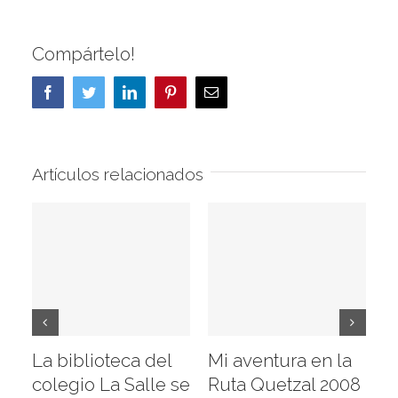
Compártelo!
Facebook
Twitter
LinkedIn
Pinterest
Correo
electrónico
Artículos relacionados
La biblioteca del
Mi aventura en la
Vi
colegio La Salle se
Ruta Quetzal 2008
E