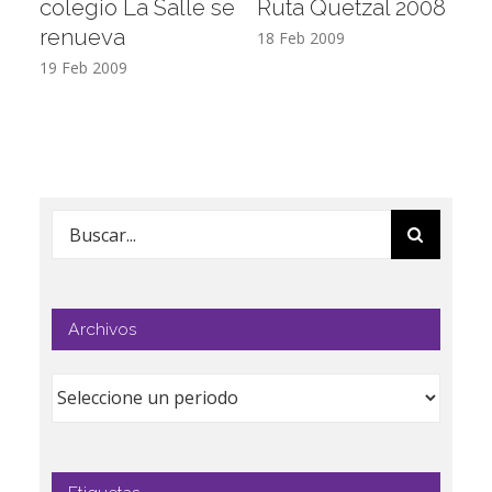
colegio La Salle se
Ruta Quetzal 2008
E
renueva
T
18 Feb 2009
19 Feb 2009
17
Buscar:
Archivos