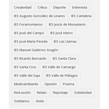
Creatividad
Crítica
Deporte
Entrevista
IES Augusto González de Linares
IES Cantabria
IES Foramontanos
IES Jesús de Monasterio
IES José del Campo
IES José Hierro
IES José María Pereda
IES Las Llamas
IES Manuel Gutiérrez Aragón
IES Ricardo Bernardo
IES Santa Clara
IES Santa Cruz
IES Valle de Camargo
IES Valle del Saja
IES Valle de Piélagos
Medioambiente
Opinión
Poema
Red-acción
Relato
Reportaje
Solidaridad
Solidarios
Visita