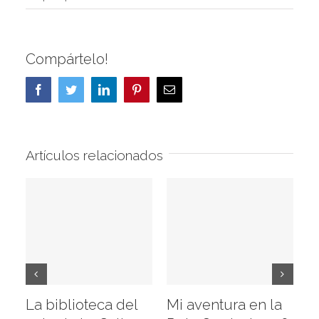
Compártelo!
Facebook
Twitter
LinkedIn
Pinterest
Correo
electrónico
Artículos relacionados
La biblioteca del
Mi aventura en la
Vi