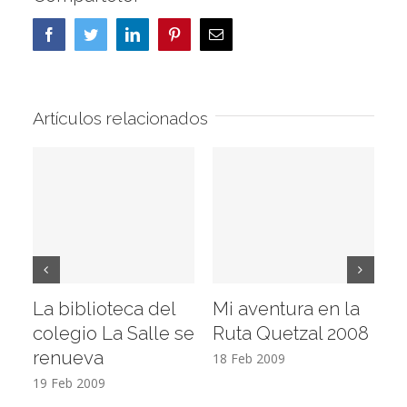
Facebook
Twitter
LinkedIn
Pinterest
Correo
electrónico
Artículos relacionados
La biblioteca del
Mi aventura en la
Vi
colegio La Salle se
Ruta Quetzal 2008
E
renueva
T
18 Feb 2009
19 Feb 2009
17