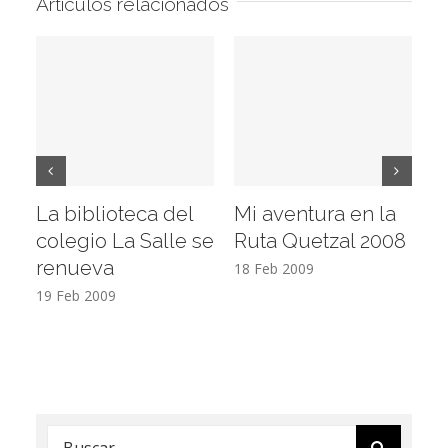
Artículos relacionados
La biblioteca del
Mi aventura en la
Vi
colegio La Salle se
Ruta Quetzal 2008
E
renueva
T
18 Feb 2009
19 Feb 2009
17
Buscar: