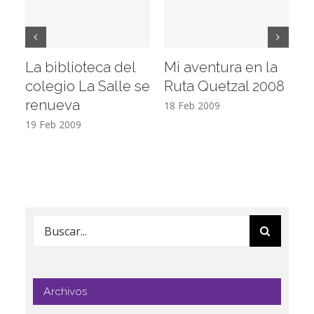
La biblioteca del
Mi aventura en la
Vi
colegio La Salle se
Ruta Quetzal 2008
E
renueva
T
18 Feb 2009
19 Feb 2009
17
Buscar:
Archivos