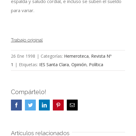
espalda y saludo cordial, e incluso se suben el sueldo
para variar.
Trabajo original
26 Ene 1998
|
Categorías:
Hemeroteca
,
Revista Nº
1
|
Etiquetas:
IES Santa Clara
,
Opinión
,
Política
Compártelo!
Facebook
Twitter
LinkedIn
Pinterest
Correo
electrónico
Artículos relacionados