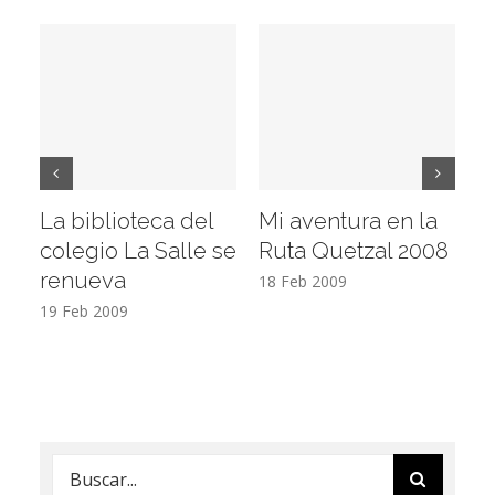
La biblioteca del
Mi aventura en la
Vi
colegio La Salle se
Ruta Quetzal 2008
E
renueva
T
18 Feb 2009
19 Feb 2009
17
Buscar: