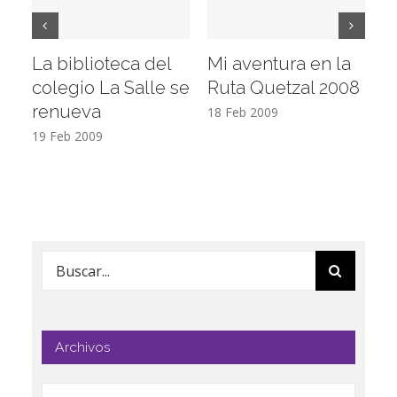
La biblioteca del
Mi aventura en la
Vi
colegio La Salle se
Ruta Quetzal 2008
E
renueva
T
18 Feb 2009
19 Feb 2009
17
Buscar:
Archivos