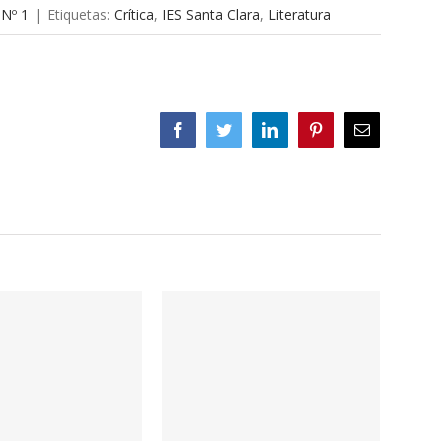
 Nº 1
|
Etiquetas:
Crítica
,
IES Santa Clara
,
Literatura
Facebook
Twitter
LinkedIn
Pinterest
Correo
electrónico