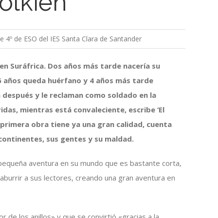
Tolkien
e 4º de ESO del IES Santa Clara de Santander
 en Suráfrica. Dos años más tarde nacería su
 6 años queda huérfano y 4 años más tarde
 después y le reclaman como soldado en la
idas, mientras está convaleciente, escribe ‘El
a primera obra tiene ya una gran calidad, cuenta
continentes, sus gentes y su maldad.
 pequeña aventura en su mundo que es bastante corta,
aburrir a sus lectores, creando una gran aventura en
r de los anillos» y que se convirtió «gracias a la