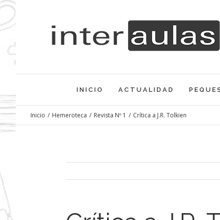
Saltar
al
contenido
INICIO
ACTUALIDAD
PEQUE
Inicio
/
Hemeroteca
/
Revista Nº 1
/
Crítica a J.R. Tolkien