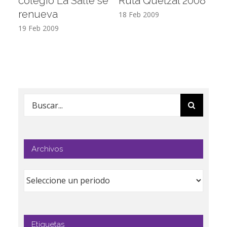
colegio La Salle se
Ruta Quetzal 2008
E
renueva
T
18 Feb 2009
19 Feb 2009
17
Buscar:
Archivos
Etiquetas