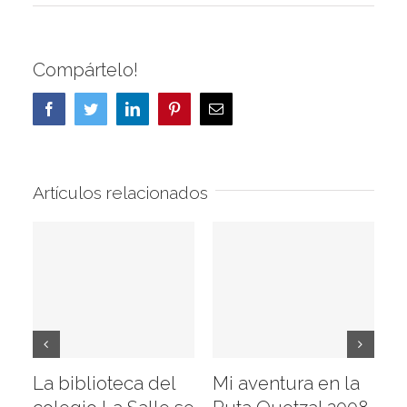
Compártelo!
Facebook
Twitter
LinkedIn
Pinterest
Correo
electrónico
Artículos relacionados
La biblioteca del
Mi aventura en la
Vi