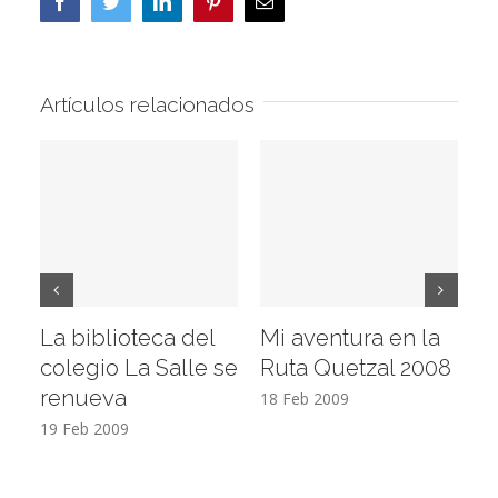
Facebook
Twitter
LinkedIn
Pinterest
Correo
electrónico
Artículos relacionados
La biblioteca del
Mi aventura en la
Vi
colegio La Salle se
Ruta Quetzal 2008
E
renueva
T
18 Feb 2009
19 Feb 2009
17