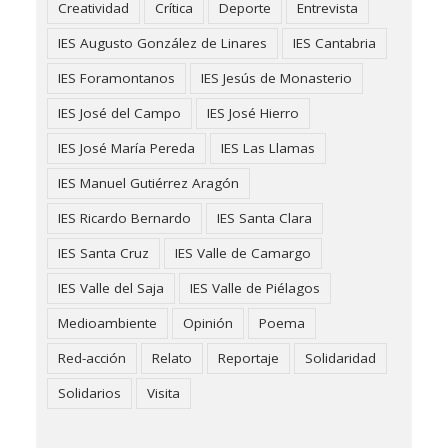
Creatividad
Crítica
Deporte
Entrevista
IES Augusto González de Linares
IES Cantabria
IES Foramontanos
IES Jesús de Monasterio
IES José del Campo
IES José Hierro
IES José María Pereda
IES Las Llamas
IES Manuel Gutiérrez Aragón
IES Ricardo Bernardo
IES Santa Clara
IES Santa Cruz
IES Valle de Camargo
IES Valle del Saja
IES Valle de Piélagos
Medioambiente
Opinión
Poema
Red-acción
Relato
Reportaje
Solidaridad
Solidarios
Visita