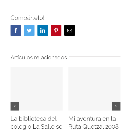
Compártelo!
Facebook
Twitter
LinkedIn
Pinterest
Correo
electrónico
Artículos relacionados
La biblioteca del
Mi aventura en la
Vi
colegio La Salle se
Ruta Quetzal 2008
E