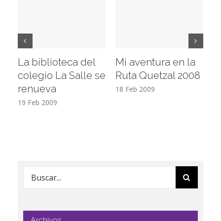
La biblioteca del
Mi aventura en la
Vi
colegio La Salle se
Ruta Quetzal 2008
E
renueva
T
18 Feb 2009
19 Feb 2009
17
Buscar:
Archivos