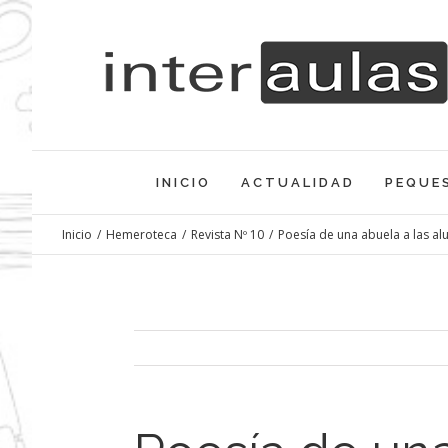
Saltar
al
contenido
INICIO
ACTUALIDAD
PEQUE
Inicio
/
Hemeroteca
/
Revista Nº 10
/
Poesía de una abuela a las a