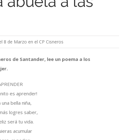
 abuela a las
 el 8 de Marzo en el CP Cisneros
neros de Santander, lee un poema a los
jer.
APRENDER
nito es aprender!
a una bella niña,
más logres saber,
liz será tu vida.
uieras acumular