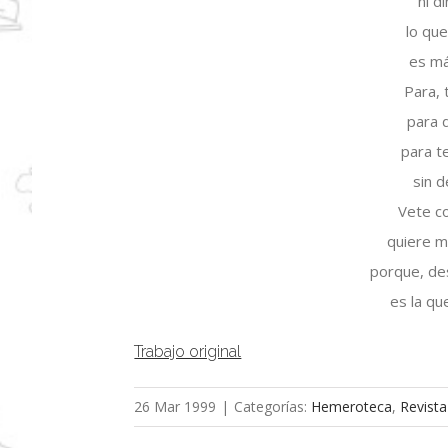
ni d
lo que
es má
Para, 
para 
para t
sin d
Vete co
quiere m
porque, de
es la qu
Trabajo original
26 Mar 1999
|
Categorías:
Hemeroteca
,
Revista