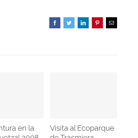
Facebook
Twitter
LinkedIn
Pinterest
Correo
electrónico
ntura en la
Visita al Ecoparque
uetzal 2008
de Trasmiera