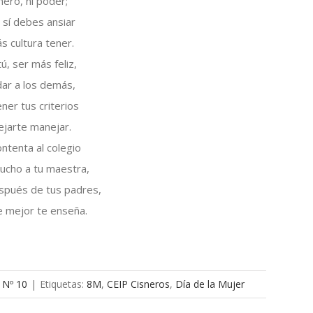
inero, ni poder;
 sí debes ansiar
s cultura tener.
tú, ser más feliz,
dar a los demás,
ener tus criterios
ejarte manejar.
ntenta al colegio
ucho a tu maestra,
spués de tus padres,
e mejor te enseña.
 Nº 10
|
Etiquetas:
8M
,
CEIP Cisneros
,
Día de la Mujer