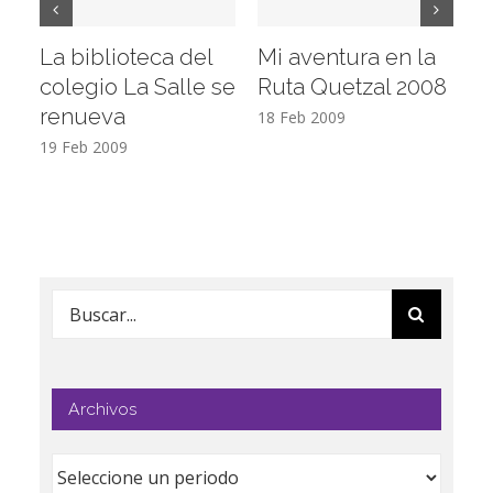
La biblioteca del
Mi aventura en la
Vi
colegio La Salle se
Ruta Quetzal 2008
E
renueva
T
18 Feb 2009
19 Feb 2009
17
Buscar:
Archivos