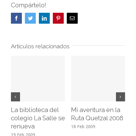
Compártelo!
Facebook
Twitter
LinkedIn
Pinterest
Correo
electrónico
Artículos relacionados
La biblioteca del
Mi aventura en la
Vi
colegio La Salle se
Ruta Quetzal 2008
E
renueva
T
18 Feb 2009
19 Feb 2009
17