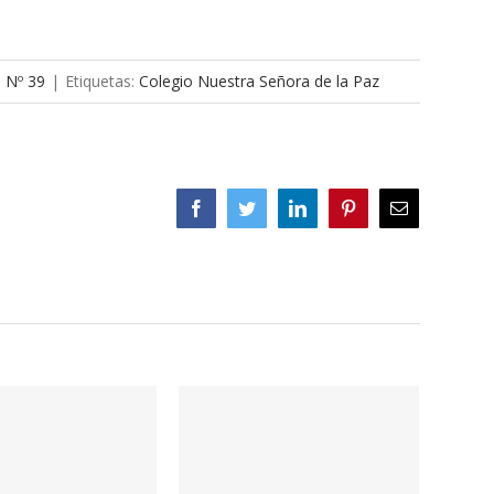
a Nº 39
|
Etiquetas:
Colegio Nuestra Señora de la Paz
Facebook
Twitter
LinkedIn
Pinterest
Correo
electrónico