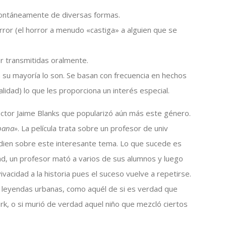
pontáneamente de diversas formas.
or (el horror a menudo «castiga» a alguien que se
er transmitidas oralmente.
 su mayoría lo son. Se basan con frecuencia en hechos
alidad) lo que les proporciona un interés especial.
ector Jaime Blanks que popularizó aún más este género.
bana»
. La película trata sobre un profesor de univ
dien sobre este interesante tema. Lo que sucede es
dad, un profesor mató a varios de sus alumnos y luego
ivacidad a la historia pues el suceso vuelve a repetirse.
 leyendas urbanas, como aquél de si es verdad que
rk, o si murió de verdad aquel niño que mezcló ciertos