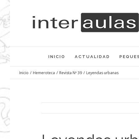
Saltar
al
contenido
INICIO
ACTUALIDAD
PEQUE
Inicio
/
Hemeroteca
/
Revista Nº 39
/
Leyendas urbanas