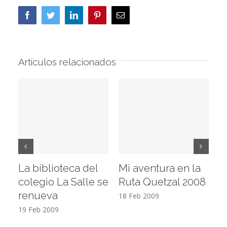
Facebook
Twitter
LinkedIn
Pinterest
Correo
electrónico
Artículos relacionados
La biblioteca del
Mi aventura en la
Vi
colegio La Salle se
Ruta Quetzal 2008
E
renueva
T
18 Feb 2009
19 Feb 2009
17