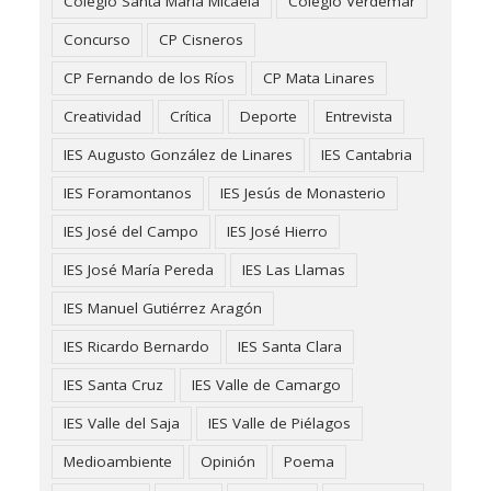
Colegio Santa María Micaela
Colegio Verdemar
Concurso
CP Cisneros
CP Fernando de los Ríos
CP Mata Linares
Creatividad
Crítica
Deporte
Entrevista
IES Augusto González de Linares
IES Cantabria
IES Foramontanos
IES Jesús de Monasterio
IES José del Campo
IES José Hierro
IES José María Pereda
IES Las Llamas
IES Manuel Gutiérrez Aragón
IES Ricardo Bernardo
IES Santa Clara
IES Santa Cruz
IES Valle de Camargo
IES Valle del Saja
IES Valle de Piélagos
Medioambiente
Opinión
Poema