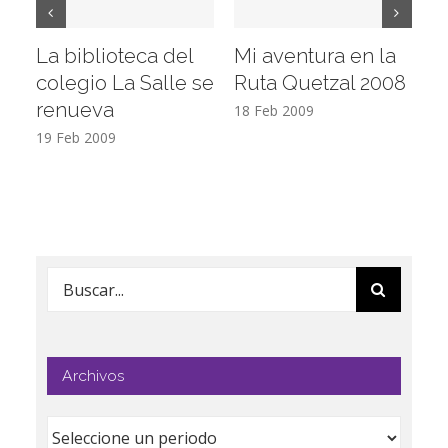
La biblioteca del
Mi aventura en la
Vi
colegio La Salle se
Ruta Quetzal 2008
E
renueva
T
18 Feb 2009
19 Feb 2009
17
Buscar:
Archivos