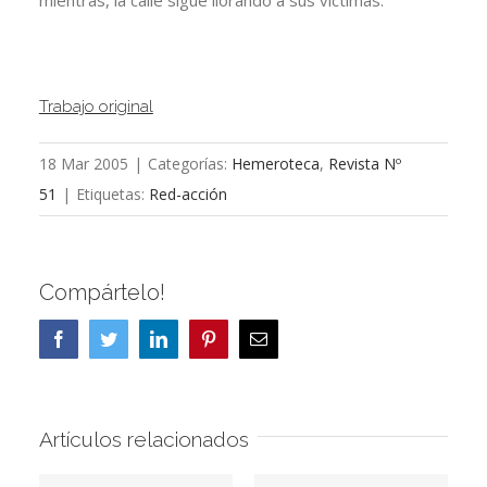
mientras, la calle sigue llorando a sus víctimas.
Trabajo original
18 Mar 2005
|
Categorías:
Hemeroteca
,
Revista Nº
51
|
Etiquetas:
Red-acción
Compártelo!
Facebook
Twitter
LinkedIn
Pinterest
Correo
electrónico
Artículos relacionados