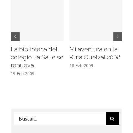
La biblioteca del
Mi aventura en la
Vi
colegio La Salle se
Ruta Quetzal 2008
E
renueva
T
18 Feb 2009
19 Feb 2009
17
Buscar: