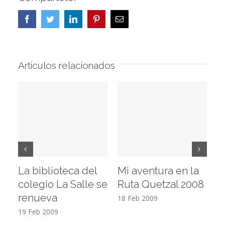
Facebook
Twitter
LinkedIn
Pinterest
Correo
electrónico
Artículos relacionados
La biblioteca del
Mi aventura en la
Vi
colegio La Salle se
Ruta Quetzal 2008
E
renueva
T
18 Feb 2009
19 Feb 2009
17