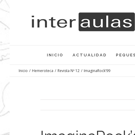
Saltar
al
contenido
INICIO
ACTUALIDAD
PEQUE
Inicio
/
Hemeroteca
/
Revista Nº 12
/
ImaginaRock’99