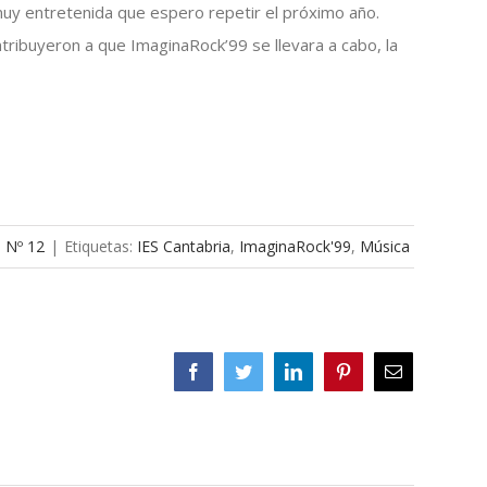
muy entretenida que espero repetir el próximo año.
ribuyeron a que ImaginaRock’99 se llevara a cabo, la
a Nº 12
|
Etiquetas:
IES Cantabria
,
ImaginaRock'99
,
Música
Facebook
Twitter
LinkedIn
Pinterest
Correo
electrónico