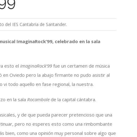
’99
to del IES Cantabria de Santander.
musical ImaginaRock’99, celebrado en la sala
va esto el
ImaginaRock’99
fue un certamen de música
ó en Oviedo pero la abajo firmante no pudo asistir al
i todo aquello en fase regional, la nuestra.
rzo en la sala
Rocambole
de la capital cántabra.
usicales, y de que pueda parecer pretencioso que una
continuar, pero no esperes esto como una rimbombante
más bien, como una opinión muy personal sobre algo que