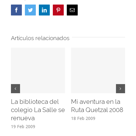
Facebook
Twitter
LinkedIn
Pinterest
Correo
electrónico
Artículos relacionados
La biblioteca del
Mi aventura en la
Vi
colegio La Salle se
Ruta Quetzal 2008
E
renueva
T
18 Feb 2009
19 Feb 2009
17