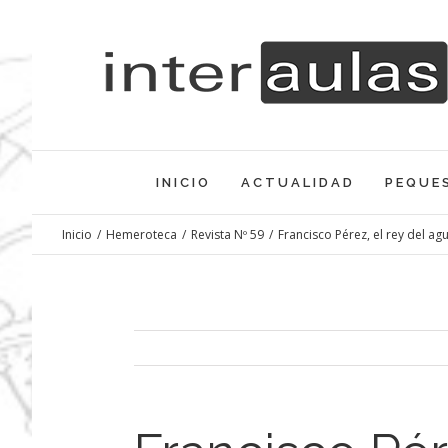
Saltar
al
contenido
INICIO
ACTUALIDAD
PEQUE
Inicio
/
Hemeroteca
/
Revista Nº 59
/
Francisco Pérez, el rey del ag