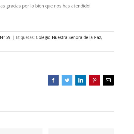
as gracias por lo bien que nos has atendido!
 Nº 59
|
Etiquetas:
Colegio Nuestra Señora de la Paz
,
Facebook
Twitter
LinkedIn
Pinterest
Correo
electrónico