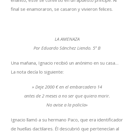
enanito, éste se convirtió en un apuesto príncipe. Al
final se enamoraron, se casaron y vivieron felices.
LA AMENAZA
Por Eduardo Sánchez Liendo. 5º B
Una mañana, Ignacio recibió un anónimo en su casa…
La nota decía lo siguiente:
» Deje 2000 € en el embarcadero 14
antes de 2 meses a no ser que quiera morir.
No avise a la policía»
Ignacio llamó a su hermano Paco, que era identificador
de huellas dactilares. Él descubrió que pertenecían al