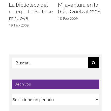
La biblioteca del
Mi aventura en la
Vi
colegio La Salle se
Ruta Quetzal 2008
E
renueva
T
18 Feb 2009
19 Feb 2009
17
Buscar:
Archivos