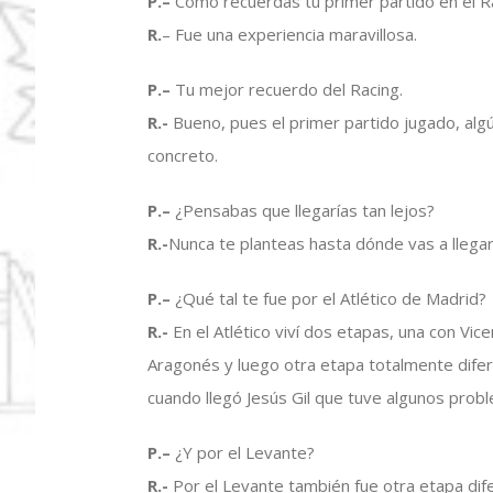
P.
–
Cómo recuerdas tu primer partido en el R
R.
– Fue una experiencia maravillosa.
P.
–
Tu mejor recuerdo del Racing.
R.-
Bueno, pues el primer partido jugado, algún 
concreto.
P.
–
¿Pensabas que llegarías tan lejos?
R.-
Nunca te planteas hasta dónde vas a llega
P.
–
¿Qué tal te fue por el Atlético de Madrid?
R.-
En el Atlético viví dos etapas, una con Vic
Aragonés y luego otra etapa totalmente difer
cuando llegó Jesús Gil que tuve algunos proble
P.
–
¿Y por el Levante?
R.-
Por el Levante también fue otra etapa dif