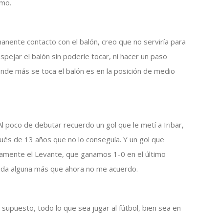
imo.
anente contacto con el balón, creo que no serviría para
pejar el balón sin poderle tocar, ni hacer un paso
onde más se toca el balón es en la posición de medio
l poco de debutar recuerdo un gol que le metí a Iribar,
pués de 13 años que no lo conseguía. Y un gol que
samente el Levante, que ganamos 1-0 en el último
n duda alguna más que ahora no me acuerdo.
 supuesto, todo lo que sea jugar al fútbol, bien sea en