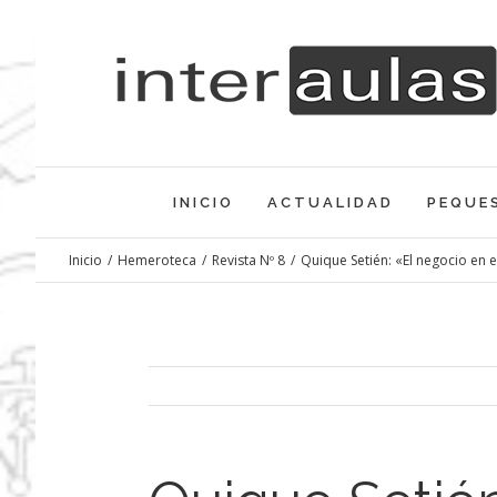
Saltar
al
contenido
INICIO
ACTUALIDAD
PEQUE
Inicio
/
Hemeroteca
/
Revista Nº 8
/
Quique Setién: «El negocio en e