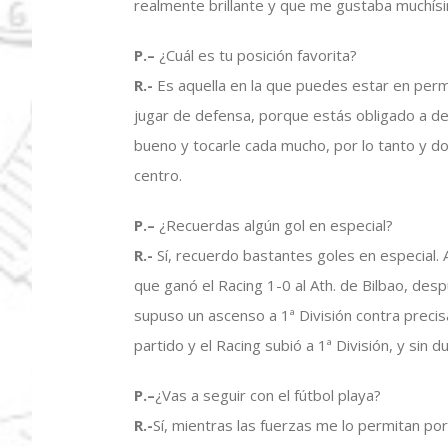
realmente brillante y que me gustaba muchís
P.
–
¿Cuál es tu posición favorita?
R.-
Es aquella en la que puedes estar en perm
jugar de defensa, porque estás obligado a des
bueno y tocarle cada mucho, por lo tanto y d
centro.
P.
–
¿Recuerdas algún gol en especial?
R.-
Sí, recuerdo bastantes goles en especial. A
que ganó el Racing 1-0 al Ath. de Bilbao, des
supuso un ascenso a 1ª División contra preci
partido y el Racing subió a 1ª División, y si
P.
–
¿Vas a seguir con el fútbol playa?
R.-
Sí, mientras las fuerzas me lo permitan por